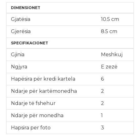
DIMENSIONET
Gjatësia
10.5 cm
Gjerësia
8.5 cm
SPECIFIKACIONET
Gjinia
Meshkuj
Ngjyra
E zezë
Hapësira për kredi kartela
6
Ndarje për kartëmonedha
2
Ndarje të fshehur
2
Ndarje për monedha
1
Hapsira per foto
3