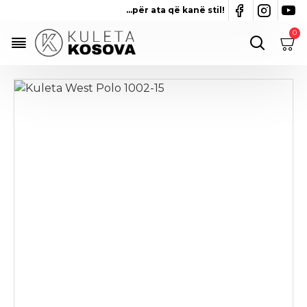
...për ata që kanë stil!
0