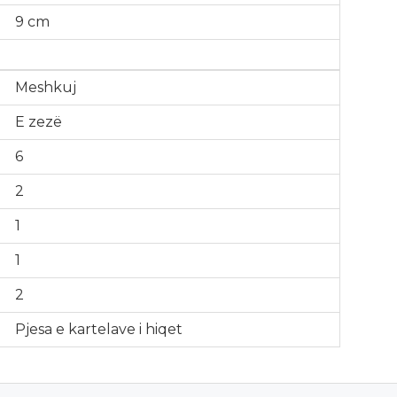
9 cm
Meshkuj
E zezë
6
2
1
1
2
Pjesa e kartelave i hiqet