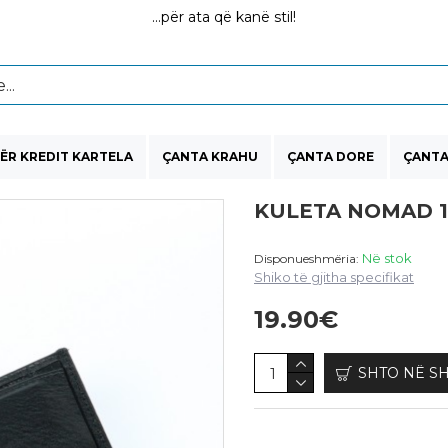
...për ata që kanë stil!
ËR KREDIT KARTELA
ÇANTA KRAHU
ÇANTA DORE
ÇANTA
KULETA NOMAD 1
Në stok
Disponueshmëria:
Shiko të gjitha specifikat
19.90€
SHTO NË S