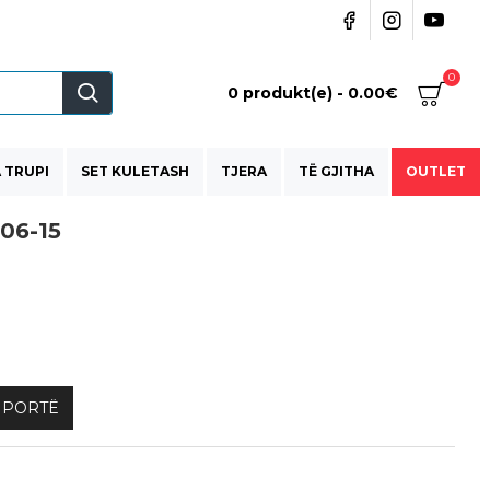
0
0 produkt(e) - 0.00€
 TRUPI
SET KULETASH
TJERA
TË GJITHA
OUTLET
06-15
HPORTË