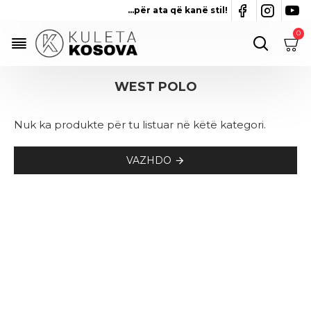
...për ata që kanë stil!
0
WEST POLO
Nuk ka produkte për tu listuar në këtë kategori.
VAZHDO