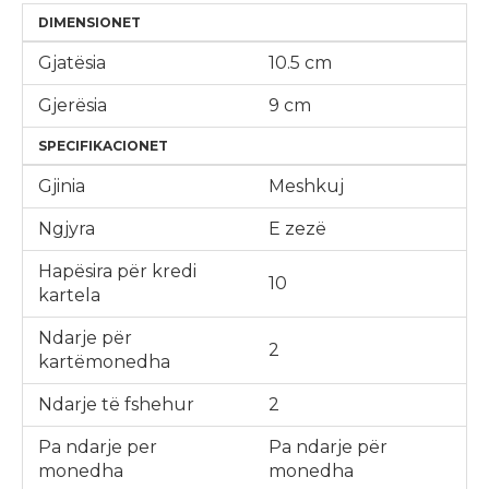
DIMENSIONET
Gjatësia
10.5 cm
Gjerësia
9 cm
SPECIFIKACIONET
Gjinia
Meshkuj
Ngjyra
E zezë
Hapësira për kredi
10
kartela
Ndarje për
2
kartëmonedha
Ndarje të fshehur
2
Pa ndarje per
Pa ndarje për
monedha
monedha