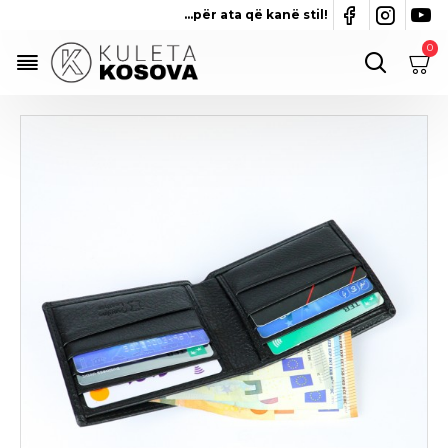
...për ata që kanë stil!
0